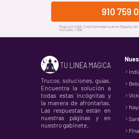
910 759 
Pago por VISA. Coste llamada local en España, sin
incluido. +18A
Nues
Indi
Trucos, soluciones, guías.
Beb
Encuentra la solución a
todas estas incógnitas y
Vick
la manera de afrontarlas.
Nay
Las respuestas están en
nuestras páginas y en
Sant
nuestro gabinete.
Fina