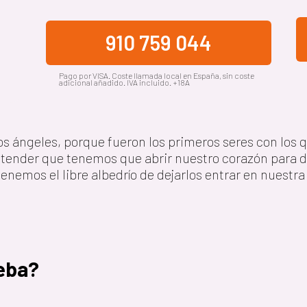
910 759 044
Pago por VISA. Coste llamada local en España, sin coste
adicional añadido. IVA incluido. +18A
os ángeles, porque fueron los primeros seres con los 
ender que tenemos que abrir nuestro corazón para de
tenemos el libre albedrío de dejarlos entrar en nuestra 
eba?