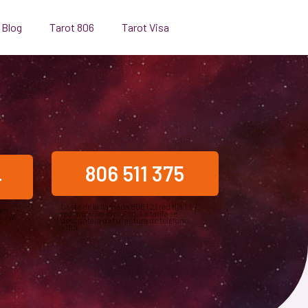
 Blog
Tarot 806
Tarot Visa
806 511 375
4
Coste de la llamada 806 1,21 red fija 1,57
 en
red móvil iva incluido. La tarifa se
. IVA
descontará de tu factura de teléfono.
+18A