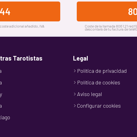
044
80
 coste adicional añadido. IVA
Coste de la llamada 806 1,21 red fij
descontará de tu factura de teléf
tras Tarotistas
Legal
a
Política de privacidad
a
Política de cookies
y
Aviso legal
a
Configurar cookies
iago