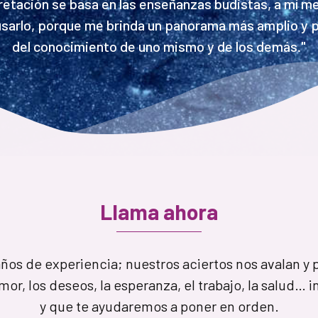
retación se basa en las enseñanzas budistas, a mí m
sarlo, porque me brinda un panorama más amplio y 
del conocimiento de uno mismo y de los demás."
Llama ahora
años de experiencia; nuestros aciertos nos avalan y 
mor, los deseos, la esperanza, el trabajo, la salud… i
y que te ayudaremos a poner en orden.