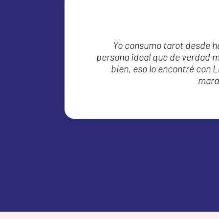
uando
Yo consumo tarot desde ha
ida,
persona ideal que de verdad m
e
bien, eso lo encontré con L
que
marav
 de
pre.