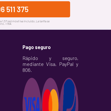
6 511 375
a 1,57 red móvil iva incluido. La tarifa se
ono. +18A
Pago seguro
Rápido y seguro,
mediante Visa, PayPal y
806.