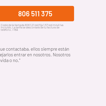
806 511 375
Coste de la llamada 806 1,21 red fija 1,57 red móvil iva
incluido. La tarifa se descontará de tu factura de
teléfono. +18A
que contactaba, ellos siempre están
jarlos entrar en nosotros. Nosotros
vida o no."