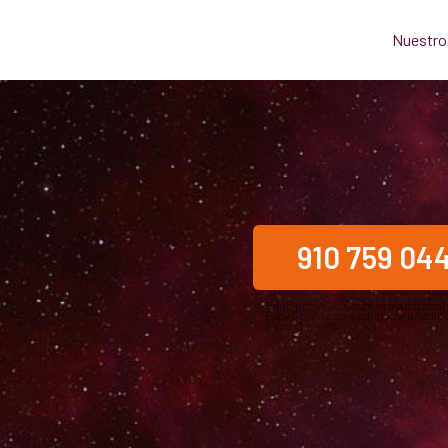
Nuestro
910 759 04
Pago por VISA. Coste llamada local
España, sin coste adicional añadido
incluido. +18A